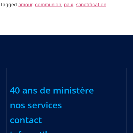
Tagged
amour
,
communion
,
paix
,
sanctification
40 ans de ministère
nos services
contact