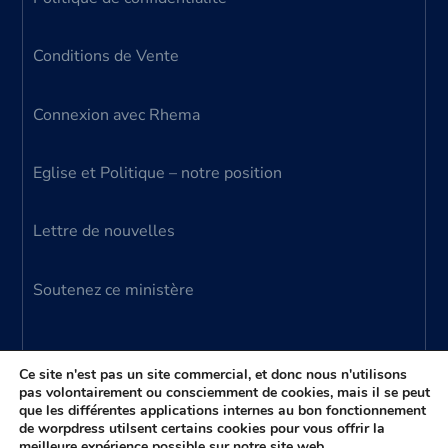
Conditions de Vente
Connexion avec Rhema
Eglise et Politique – notre position
Lettre de nouvelles
Soutenez ce ministère
Ce site n'est pas un site commercial, et donc nous n'utilisons
pas volontairement ou consciemment de cookies, mais il se peut
que les différentes applications internes au bon fonctionnement
© 2024 Ministère Parole Vivante – tous droits
de worpdress utilsent certains cookies pour vous offrir la
meilleure expérience possible sur notre site web.