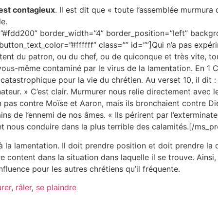
est contagieux
. Il est dit que « toute l’assemblée murmura 
e.
#fdd200” border_width=”4” border_position=”left” backgr
utton_text_color=”#ffffff” class=”” id=””]Qui n’a pas expérim
tent du patron, ou du chef, ou de quiconque et très vite, t
ous-même contaminé par le virus de la lamentation. En 1 Co
catastrophique pour la vie du chrétien. Au verset 10, il d
nateur. » C’est clair. Murmurer nous relie directement avec l
 pas contre Moïse et Aaron, mais ils bronchaient contre Die
ins de l’ennemi de nos âmes. « Ils périrent par l’exterminate
 et nous conduire dans la plus terrible des calamités.[/ms_
à la lamentation. Il doit prendre position et doit prendre la
 content dans la situation dans laquelle il se trouve. Ainsi,
nfluence pour les autres chrétiens qu’il fréquente.
rer
,
râler
,
se plaindre