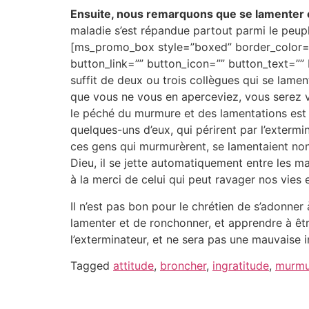
Ensuite, nous remarquons que se lamenter 
maladie s’est répandue partout parmi le peupl
[ms_promo_box style=”boxed” border_color=”
button_link=”” button_icon=”” button_text=”” b
suffit de deux ou trois collègues qui se lamen
que vous ne vous en aperceviez, vous serez v
le péché du murmure et des lamentations est 
quelques-uns d’eux, qui périrent par l’extermi
ces gens qui murmurèrent, se lamentaient non
Dieu, il se jette automatiquement entre les ma
à la merci de celui qui peut ravager nos vies
Il n’est pas bon pour le chrétien de s’adonner 
lamenter et de ronchonner, et apprendre à être
l’exterminateur, et ne sera pas une mauvaise i
Tagged
attitude
,
broncher
,
ingratitude
,
murmu