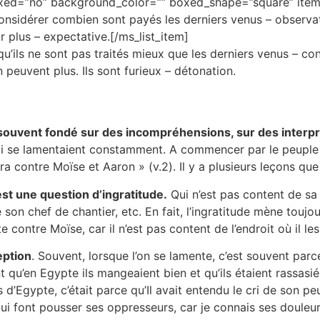
boxed=”no” background_color=”” boxed_shape=”square” item_
nsidérer combien sont payés les derniers venus – observat
ir plus – expectative.[/ms_list_item]
it qu’ils ne sont pas traités mieux que les derniers venus – c
n peuvent plus. Ils sont furieux – détonation.
, souvent fondé sur des incompréhensions, sur des interp
se lamentaient constamment. A commencer par le peuple d’
ra contre Moïse et Aaron » (v.2). Il y a plusieurs leçons qu
t une question d’ingratitude.
Qui n’est pas content de sa v
e son chef de chantier, etc. En fait, l’ingratitude mène to
 contre Moïse, car il n’est pas content de l’endroit où il les
eption
. Souvent, lorsque l’on se lamente, c’est souvent par
nt qu’en Egypte ils mangeaient bien et qu’ils étaient rassasi
’Egypte, c’était parce qu’Il avait entendu le cri de son peu
 lui font pousser ses oppresseurs, car je connais ses douleur