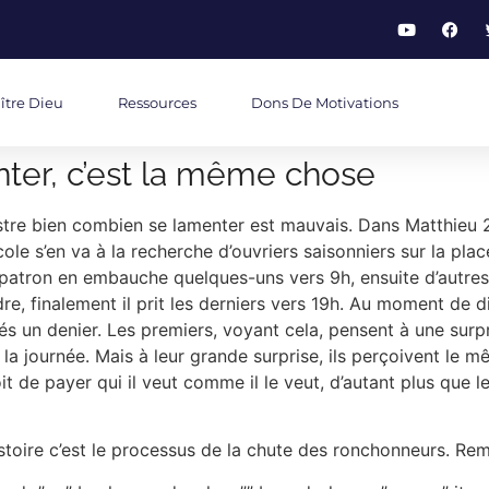
ître Dieu
Ressources
Dons De Motivations
nter, c’est la même chose
illustre bien combien se lamenter est mauvais. Dans Matthie
ticole s’en va à la recherche d’ouvriers saisonniers sur la pl
e patron en embauche quelques-uns vers 9h, ensuite d’autres à
, finalement il prit les derniers vers 19h. Au moment de dis
un denier. Les premiers, voyant cela, pensent à une surprise
e la journée. Mais à leur grande surprise, ils perçoivent le m
it de payer qui il veut comme il le veut, d’autant plus que l
istoire c’est le processus de la chute des ronchonneurs. R