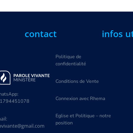
contact
infos u
Politique de
confidentialité
Conditions de Vente
atsApp:
Connexion avec Rhema
1794451078
Eglise et Politique – notre
ail:
position
vivante@gmail.com