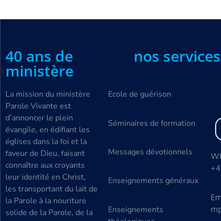
40 ans de
nos services
ministère
La mission du ministère
Ecole de guérison
Parole Vivante est
d’annoncer le plein
Séminaires de formation
évangile, en édifiant les
églises dans la foi et la
Messages dévotionnels
faveur de Dieu, faisant
Wh
connaître aux croyants
+4
leur identité en Christ,
Enseignements généraux
les transportant du lait de
Em
la Parole à la nouriture
mp
Enseignements
solide de la Parole, de la