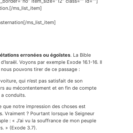
border=”no” item_size=”12” class=”” id=””]
ion.[/ms_list_item]
onsternation[/ms_list_item]
rétations erronées ou égoïstes
. La Bible
Israël. Voyons par exemple Exode 16.1-16. Il
e nous pouvons tirer de ce passage :
oiture, qui n’est pas satisfait de son
ujours au mécontentement et en fin de compte
 a conduits.
ce que notre impression des choses est
és. Vraiment ? Pourtant lorsque le Seigneur
ple : « J’ai vu la souffrance de mon peuple
s. » (Exode 3.7).