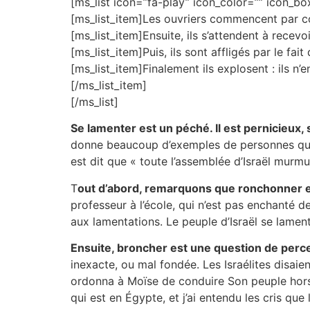
[ms_list icon=”fa-play” icon_color=”” icon_
[ms_list_item]Les ouvriers commencent par co
[ms_list_item]Ensuite, ils s’attendent à recevo
[ms_list_item]Puis, ils sont affligés par le fa
[ms_list_item]Finalement ils explosent : ils n’e
[/ms_list_item]
[/ms_list]
Se lamenter est un péché. Il est pernicieux
donne beaucoup d’exemples de personnes qui 
est dit que « toute l’assemblée d’Israël murmu
T
out d’abord, remarquons que ronchonner es
professeur à l’école, qui n’est pas enchanté d
aux lamentations. Le peuple d’Israël se lamente
Ensuite, broncher est une question de perc
inexacte, ou mal fondée. Les Israélites disaie
ordonna à Moïse de conduire Son peuple hors d
qui est en Égypte, et j’ai entendu les cris que