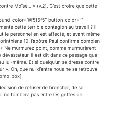
contre Moïse… » (v.2). C’est croire que cette
ound_color=”#f5f5f5” button_color=””
enté cette terrible contagion au travail ? Il
out le personnel en est affecté, et avant même
rinthiens 10, l’apôtre Paul confirme combien
it : « Ne murmurez point, comme murmurèrent
e dévastateur. Il est dit dans ce passage que
u lui-même. Et si quelqu’un se dresse contre
ur ». Oh, que nul d’entre nous ne se retrouve
promo_box]
 décision de refuser de broncher, de se
 il ne tombera pas entre les griffes de