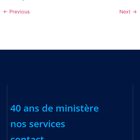
←
Previous
Next
→
40 ans de ministère
nos services
contact