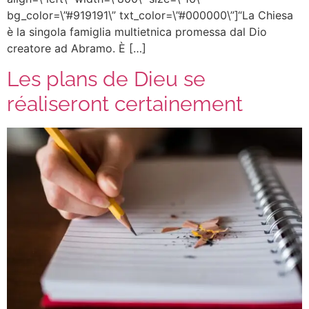
bg_color=\”#919191\” txt_color=\”#000000\”]“La Chiesa
è la singola famiglia multietnica promessa dal Dio
creatore ad Abramo. È […]
Les plans de Dieu se
réaliseront certainement