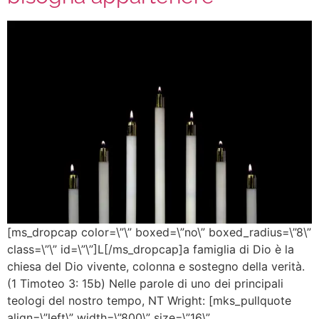
[ms_dropcap color=\”\” boxed=\”no\” boxed_radius=\”8\”
class=\”\” id=\”\”]L[/ms_dropcap]a famiglia di Dio è la
chiesa del Dio vivente, colonna e sostegno della verità.
(1 Timoteo 3: 15b) Nelle parole di uno dei principali
teologi del nostro tempo, NT Wright: [mks_pullquote
align=\”left\” width=\”800\” size=\”16\”