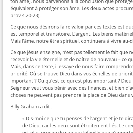
ton âme), nous parvenons à la conclusion que protége
équivalent à protéger son âme. Les deux actes procuren
prov 4.20-23).
Ce que nous désirons faire valoir par ces textes est que 
est temporel et transitoire. L’argent. Les biens matéri
Mais l’âme, notre être spirituel, continuera à vivre au-
Ce que Jésus enseigne, n’est pas tellement le fait que
recevoir la vie éternelle et de naître de nouveau – ce q
Mais, dans ce texte, il essaye de nous faire comprendr
priorité. Où se trouve Dieu dans vos échelles de priorit
important ? Ou qu’est-ce qui est plus important ? Dieu 
Seigneur veut vous bénir avec des finances, et bien d’
choses ne peuvent pas prendre la place de Dieu dans v
Billy Graham a dit :
« Dis-moi ce que tu penses de l’argent et je te dir
de Dieu, car les deux sont étroitement liés. Le 
est plus proche de son portefeuille que n’importe