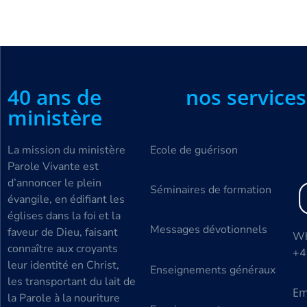
40 ans de
nos services
ministère
La mission du ministère
Ecole de guérison
Parole Vivante est
d’annoncer le plein
Séminaires de formation
évangile, en édifiant les
églises dans la foi et la
Messages dévotionnels
faveur de Dieu, faisant
Wh
connaître aux croyants
+4
leur identité en Christ,
Enseignements généraux
les transportant du lait de
Em
la Parole à la nouriture