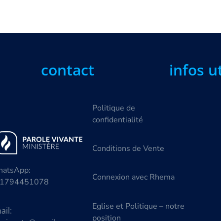
contact
infos u
Politique de
confidentialité
Conditions de Vente
atsApp:
Connexion avec Rhema
1794451078
Eglise et Politique – notre
ail:
position