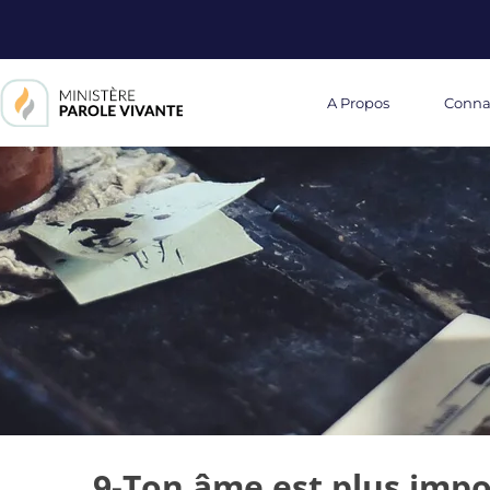
A Propos
Conna
9-Ton âme est plus impo