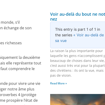
Voir au-delà du bout ne no
nez
 monde, s’il
en échange de son
This entry is part 1 of 1 in
the series
« Voir au-delà de
sa vue
les richesses
La raison la plus importante pour
laquelle les gens n’accomplissent 
uniquement la deuxième
beaucoup de choses dans leur vie,
ais elle représente tout
c’est aussi très vrai pour la plupart
il faut comprendre le
des chrétiens : ils ont la vue, mais
pas de vision.
monde pour vivre une vie
Read More »
téger notre âme plus
proverbes 4 (protège
mme prospère l’état de