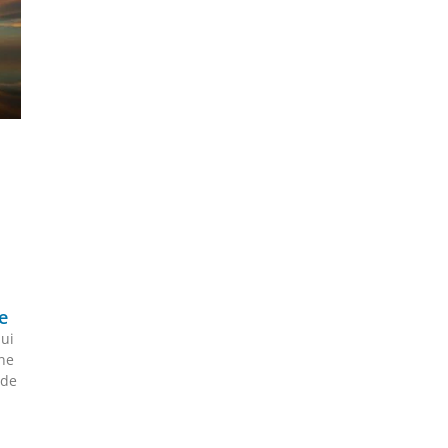
e
qui
ne
ude