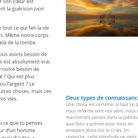
r son cœur est
t la guérison (voir
tout ce qui fait la vie
els. Même notre corps.
delà de la tombe.
 nous avons besoin de
ui est absolument vrai.
e notre besoin de
é ? Qui est plus
ou l’argent ? Le
autres choses, mais ces
Deux types de connaissanc
os vies.
Une chose est certaine, si tout ce 
nous informe sont nos sens, nous 
marcherons jamais dans la plénit
ai ce que tu penses
que Dieu a prévue pour nous en
cœur d’un homme
envoyant Jésus sur la Croix. En
revanche, cette plénitude ne vient
 quoi d’autre. »