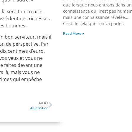
que lorsque nous entrons dans un
connaissance qui n’est pas humain
, là sera ton cœur ».
mais une connaissance révélée…
ossèdent des richesses.
C’est de cela que l’on va parler.
 les hommes.
Read More »
un bon serviteur, mais il
on de perspective. Par
dix centimes d’euro,
 vos yeux et vous ne
le faites devant une
rs là, mais vous ne
entimes qui empêche
NEXT
4-Définition