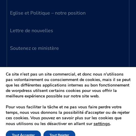
Eglise et Politique – notre position
Lettre de nouvelles
Soutenez ce ministère
Ce site n'est pas un site commercial, et donc nous n'utilisons
pas volontairement ou consciemment de cookies, mais il se peut
que les différentes applications internes au bon fonctionnement
© 2024 Ministère Parole Vivante – tous droits
de worpdress utilsent certains cookies pour vous offrir la
meilleure expérience possible sur notre site web.
réservés
(aussi connu comme Ministère Donato Anzalone)
Pour vous faciliter la tâche et ne pas vous faire perdre votre
temps, nous vous donnons la possibilité d'accepter ou de rejeter
ces cookies. Vous pouvez en savoir plus sur les cookies que
settings
.
nous utilisons ou les désactiver en allant sur
Plus haut
Tout Accepter
Tout Rejeter