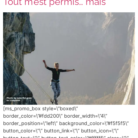
Tout m’est permis… mais
[ms_promo_box style=\”boxed\”
border_color=\”#fdd200\” border_width=\”4\”
border_position=\”left\” background_color=\”#f5f5f5\”
button_color=\”\” button_link=\”\” button_icon=\”\”
button_text=\”\” button_text_color=\”#ffffff\” class=\”\”