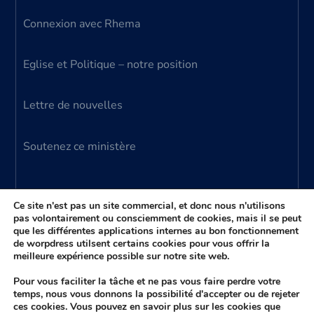
Connexion avec Rhema
Eglise et Politique – notre position
Lettre de nouvelles
Soutenez ce ministère
Ce site n'est pas un site commercial, et donc nous n'utilisons
pas volontairement ou consciemment de cookies, mais il se peut
que les différentes applications internes au bon fonctionnement
© 2024 Ministère Parole Vivante – tous droits
de worpdress utilsent certains cookies pour vous offrir la
meilleure expérience possible sur notre site web.
réservés
(aussi connu comme Ministère Donato Anzalone)
Pour vous faciliter la tâche et ne pas vous faire perdre votre
temps, nous vous donnons la possibilité d'accepter ou de rejeter
ces cookies. Vous pouvez en savoir plus sur les cookies que