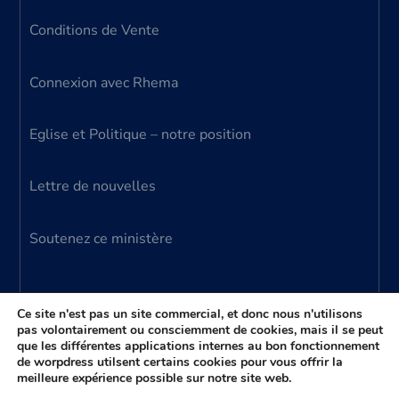
Conditions de Vente
Connexion avec Rhema
Eglise et Politique – notre position
Lettre de nouvelles
Soutenez ce ministère
Ce site n'est pas un site commercial, et donc nous n'utilisons
pas volontairement ou consciemment de cookies, mais il se peut
que les différentes applications internes au bon fonctionnement
© 2024 Ministère Parole Vivante – tous droits
de worpdress utilsent certains cookies pour vous offrir la
meilleure expérience possible sur notre site web.
réservés