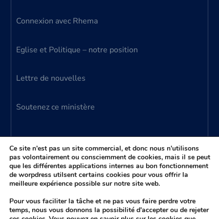
Connexion avec Rhema
Eglise et Politique – notre position
Lettre de nouvelles
Soutenez ce ministère
Ce site n'est pas un site commercial, et donc nous n'utilisons
pas volontairement ou consciemment de cookies, mais il se peut
que les différentes applications internes au bon fonctionnement
© 2024 Ministère Parole Vivante – tous droits
de worpdress utilsent certains cookies pour vous offrir la
meilleure expérience possible sur notre site web.
réservés
(aussi connu comme Ministère Donato Anzalone)
Pour vous faciliter la tâche et ne pas vous faire perdre votre
temps, nous vous donnons la possibilité d'accepter ou de rejeter
ces cookies. Vous pouvez en savoir plus sur les cookies que