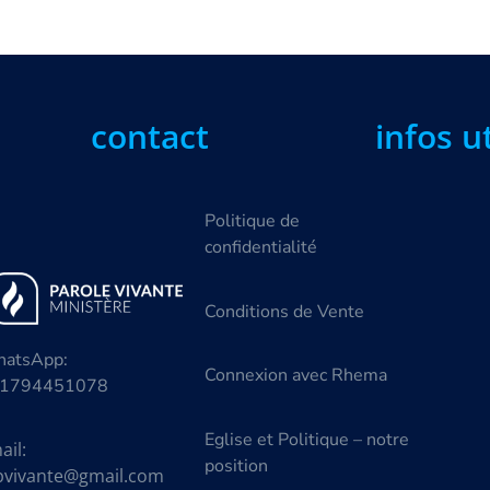
contact
infos u
Politique de
confidentialité
Conditions de Vente
atsApp:
Connexion avec Rhema
1794451078
Eglise et Politique – notre
ail:
position
vivante@gmail.com