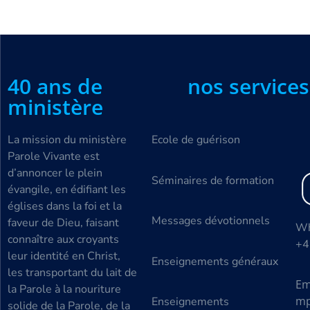
40 ans de
nos services
ministère
La mission du ministère
Ecole de guérison
Parole Vivante est
d’annoncer le plein
Séminaires de formation
évangile, en édifiant les
églises dans la foi et la
Messages dévotionnels
faveur de Dieu, faisant
Wh
connaître aux croyants
+4
leur identité en Christ,
Enseignements généraux
les transportant du lait de
Em
la Parole à la nouriture
mp
Enseignements
solide de la Parole, de la