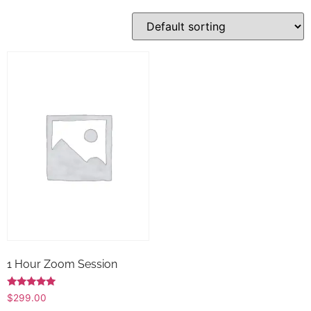
1 Hour Zoom Session
Rated
$
299.00
5.00