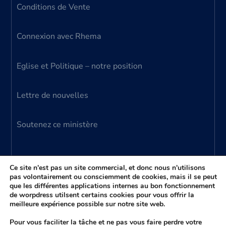
Conditions de Vente
Connexion avec Rhema
Eglise et Politique – notre position
Lettre de nouvelles
Soutenez ce ministère
Ce site n'est pas un site commercial, et donc nous n'utilisons
pas volontairement ou consciemment de cookies, mais il se peut
que les différentes applications internes au bon fonctionnement
© 2024 Ministère Parole Vivante – tous droits
de worpdress utilsent certains cookies pour vous offrir la
meilleure expérience possible sur notre site web.
réservés
(aussi connu comme Ministère Donato Anzalone)
Pour vous faciliter la tâche et ne pas vous faire perdre votre