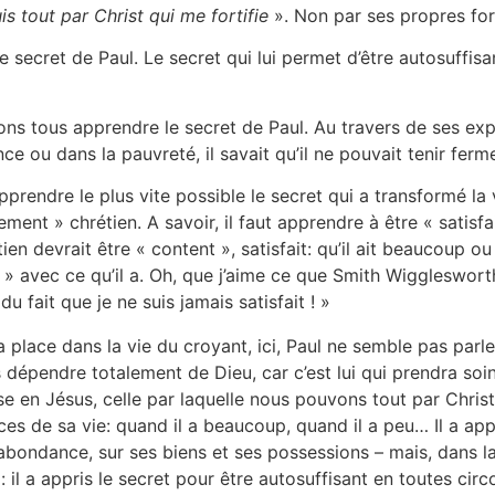
uis tout par Christ qui me fortifie
». Non par ses propres forc
e secret de Paul. Le secret qui lui permet d’être autosuffisa
ons tous apprendre le secret de Paul. Au travers de ses expé
ce ou dans la pauvreté, il savait qu’il ne pouvait tenir ferm
apprendre le plus vite possible le secret qui a transformé l
ment » chrétien. A savoir, il faut apprendre à être « satisf
en devrait être « content », satisfait: qu’il ait beaucoup ou pe
» avec ce qu’il a. Oh, que j’aime ce que Smith Wigglesworth, 
 du fait que je ne suis jamais satisfait ! »
 place dans la vie du croyant, ici, Paul ne semble pas parl
dépendre totalement de Dieu, car c’est lui qui prendra soin 
e en Jésus, celle par laquelle nous pouvons tout par Christ 
ces de sa vie: quand il a beaucoup, quand il a peu… Il a ap
 abondance, sur ses biens et ses possessions – mais, dans 
 il a appris le secret pour être autosuffisant en toutes cir