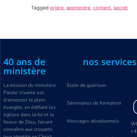
Tagged
prière
,
apprendre
,
content
,
secret
40 ans de
nos services
ministère
La mission du ministère
Ecole de guérison
Parole Vivante est
d’annoncer le plein
Séminaires de formation
évangile, en édifiant les
églises dans la foi et la
Messages dévotionnels
faveur de Dieu, faisant
Wh
connaître aux croyants
+4
leur identité en Christ,