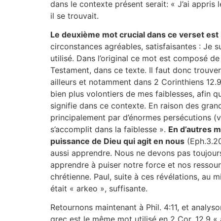
dans le contexte présent serait: « J’ai appris 
il se trouvait.
Le deuxième mot crucial dans ce verset est 
circonstances agréables, satisfaisantes : Je s
utilisé. Dans l’original ce mot est composé d
Testament, dans ce texte. Il faut donc trouver 
ailleurs et notamment dans 2 Corinthiens 12.9:
bien plus volontiers de mes faiblesses, afin 
signifie dans ce contexte. En raison des grand
principalement par d’énormes persécutions (v.8
s’accomplit dans la faiblesse ».
En d’autres mo
puissance de Dieu qui agit en nous
(Eph.3.20)
aussi apprendre. Nous ne devons pas toujours
apprendre à puiser notre force et nos ressour
chrétienne. Paul, suite à ces révélations, au m
était « arkeo », suffisante.
Retournons maintenant à Phil. 4:11, et analys
grec est le même mot utilisé en 2 Cor. 12.9 «