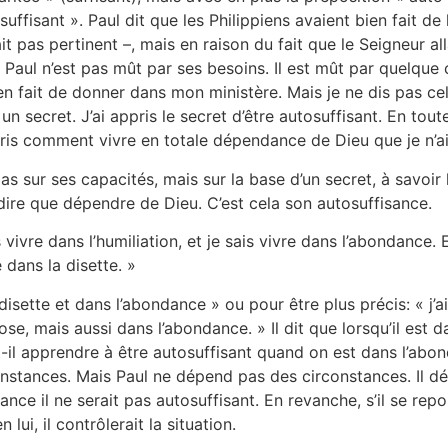
suffisant ». Paul dit que les Philippiens avaient bien fait d
était pas pertinent –, mais en raison du fait que le Seigneur all
Paul n’est pas mût par ses besoins. Il est mût par quelque c
bien fait de donner dans mon ministère. Mais je ne dis pas c
n secret. J’ai appris le secret d’être autosuffisant. En toute
ris comment vivre en totale dépendance de Dieu que je n’ai
as sur ses capacités, mais sur la base d’un secret, à savoir 
 dire que dépendre de Dieu. C’est cela son autosuffisance.
s vivre dans l’humiliation, et je sais vivre dans l’abondance. E
 dans la disette. »
 disette et dans l’abondance » ou pour être plus précis: « j’a
ose, mais aussi dans l’abondance. » Il dit que lorsqu’il est d
t-il apprendre à être autosuffisant quand on est dans l’abon
onstances. Mais Paul ne dépend pas des circonstances. Il 
nce il ne serait pas autosuffisant. En revanche, s’il se repo
lui, il contrôlerait la situation.