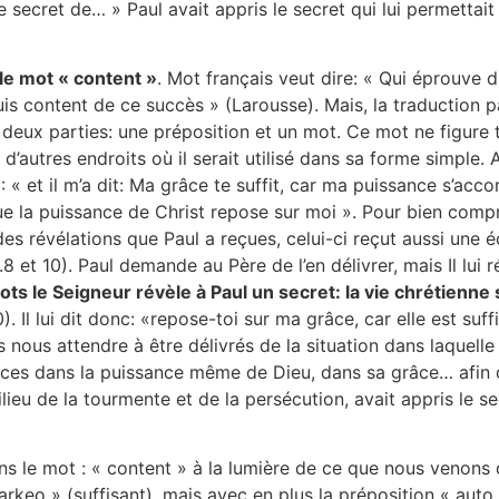
le secret de… » Paul avait appris le secret qui lui permettait
le mot « content »
. Mot français veut dire: « Qui éprouve d
uis content de ce succès » (Larousse). Mais, la traduction p
e deux parties: une préposition et un mot. Ce mot ne figure 
d’autres endroits où il serait utilisé dans sa forme simple.
 « et il m’a dit: Ma grâce te suffit, car ma puissance s’acco
que la puissance de Christ repose sur moi ». Pour bien comp
es révélations que Paul a reçues, celui-ci reçut aussi une é
 et 10). Paul demande au Père de l’en délivrer, mais Il lui 
ts le Seigneur révèle à Paul un secret: la vie chrétienne se
. Il lui dit donc: «repose-toi sur ma grâce, car elle est suf
 nous attendre à être délivrés de la situation dans laquel
ces dans la puissance même de Dieu, dans sa grâce… afin de
ilieu de la tourmente et de la persécution, avait appris le s
ons le mot : « content » à la lumière de ce que nous venons 
 arkeo » (suffisant), mais avec en plus la préposition « aut