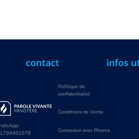
contact
infos u
Politique de
confidentialité
Conditions de Vente
atsApp:
Connexion avec Rhema
1794451078