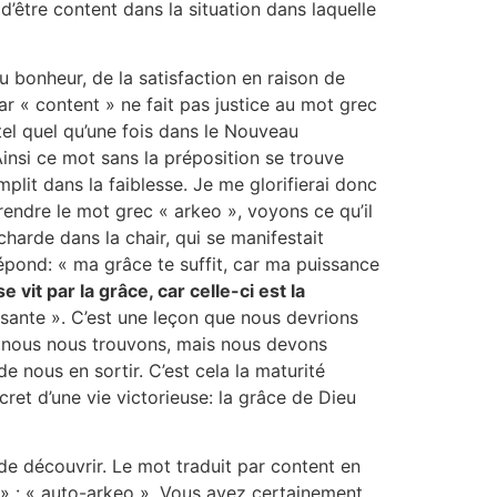
 d’être content dans la situation dans laquelle
u bonheur, de la satisfaction en raison de
ar « content » ne fait pas justice au mot grec
tel quel qu’une fois dans le Nouveau
 Ainsi ce mot sans la préposition se trouve
mplit dans la faiblesse. Je me glorifierai donc
rendre le mot grec « arkeo », voyons ce qu’il
charde dans la chair, qui se manifestait
répond: « ma grâce te suffit, car ma puissance
 vit par la grâce, car celle-ci est la
fisante ». C’est une leçon que nous devrions
le nous nous trouvons, mais nous devons
 nous en sortir. C’est cela la maturité
ecret d’une vie victorieuse: la grâce de Dieu
de découvrir. Le mot traduit par content en
o » : « auto-arkeo ». Vous avez certainement