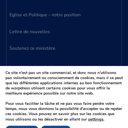
Eglise et Politique – notre position
Lettre de nouvelles
Soutenez ce ministère
Ce site n'est pas un site commercial, et donc nous n'utilisons
pas volontairement ou consciemment de cookies, mais il se peut
que les différentes applications internes au bon fonctionnement
© 2024 Ministère Parole Vivante – tous droits
de worpdress utilsent certains cookies pour vous offrir la
meilleure expérience possible sur notre site web.
réservés
(aussi connu comme Ministère Donato Anzalone)
Pour vous faciliter la tâche et ne pas vous faire perdre votre
temps, nous vous donnons la possibilité d'accepter ou de rejeter
ces cookies. Vous pouvez en savoir plus sur les cookies que
settings
.
nous utilisons ou les désactiver en allant sur
Plus haut