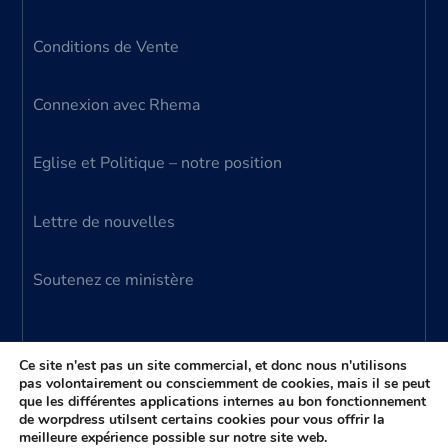
Conditions de Vente
Connexion avec Rhema
Eglise et Politique – notre position
Lettre de nouvelles
Soutenez ce ministère
Ce site n'est pas un site commercial, et donc nous n'utilisons
pas volontairement ou consciemment de cookies, mais il se peut
que les différentes applications internes au bon fonctionnement
© 2024 Ministère Parole Vivante – tous droits
de worpdress utilsent certains cookies pour vous offrir la
meilleure expérience possible sur notre site web.
réservés